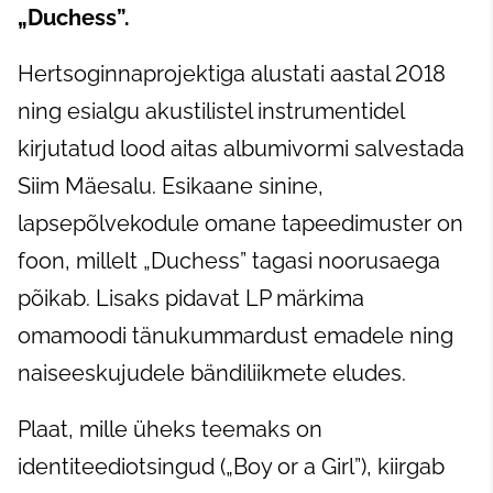
„Duchess”.
Hertsoginnaprojektiga alustati aastal 2018
ning esialgu akustilistel instrumentidel
kirjutatud lood aitas albumivormi salvestada
Siim Mäesalu. Esikaane sinine,
lapsepõlvekodule omane tapeedimuster on
foon, millelt „Duchess” tagasi noorusaega
põikab. Lisaks pidavat LP märkima
omamoodi tänukummardust emadele ning
naiseeskujudele bändiliikmete eludes.
Plaat, mille üheks teemaks on
identiteediotsingud („Boy or a Girl”), kiirgab