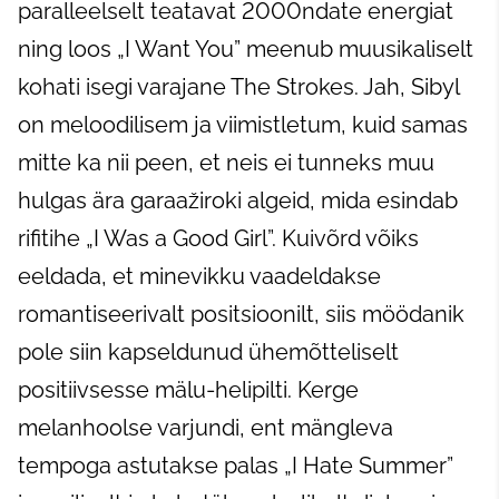
paralleelselt teatavat 2000ndate energiat
ning loos „I Want You” meenub muusikaliselt
kohati isegi varajane The Strokes. Jah, Sibyl
on meloodilisem ja viimistletum, kuid samas
mitte ka nii peen, et neis ei tunneks muu
hulgas ära garaažiroki algeid, mida esindab
rifitihe „I Was a Good Girl”. Kuivõrd võiks
eeldada, et minevikku vaadeldakse
romantiseerivalt positsioonilt, siis möödanik
pole siin kapseldunud ühemõtteliselt
positiivsesse mälu-helipilti. Kerge
melanhoolse varjundi, ent mängleva
tempoga astutakse palas „I Hate Summer”