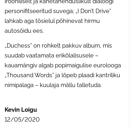
irooniliselt ja kahetähenduslikult dialoogi
personifitseeritud suvega; „I Don’t Drive”
lahkab aga tõsielul põhinevat hirmu
autosõidu ees.
„Duchess” on rohkelt pakkuv album, mis
suudab vaatamata erikõlalisusele –
kauamängiv algab popimaigulise eurolooga
„Thousand Words” ja lõpeb plaadi kantriliku
nimipalaga – kuulaja mällu talletuda.
Kevin Loigu
12/05/2020