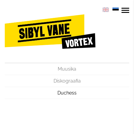
Muusika
Diskograafia
Duchess