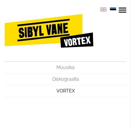
Muusika
Diskograafia
VORTEX