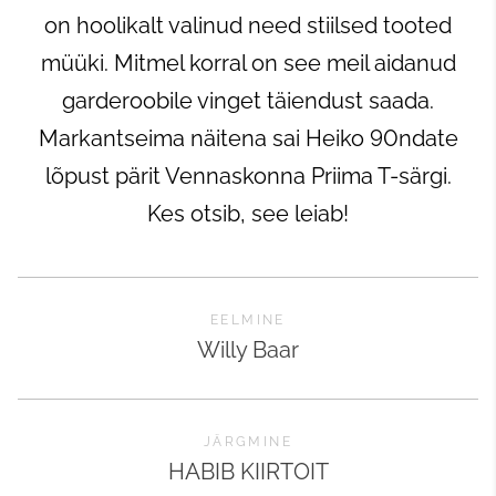
on hoolikalt valinud need stiilsed tooted
müüki. Mitmel korral on see meil aidanud
garderoobile vinget täiendust saada.
Markantseima näitena sai Heiko 90ndate
lõpust pärit Vennaskonna Priima T-särgi.
Kes otsib, see leiab!
EELMINE
Willy Baar
JÄRGMINE
HABIB KIIRTOIT