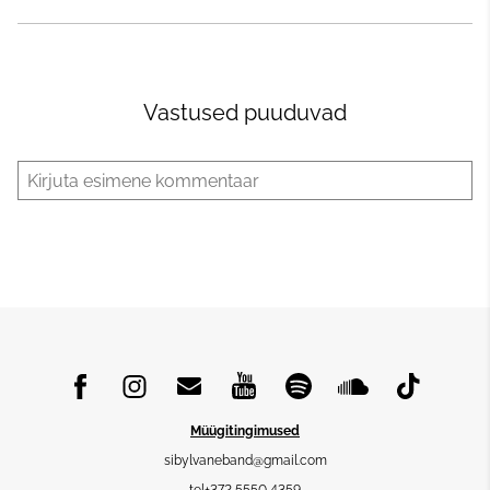
Vastused puuduvad
Müügitingimused
sibylvaneband@gmail.com