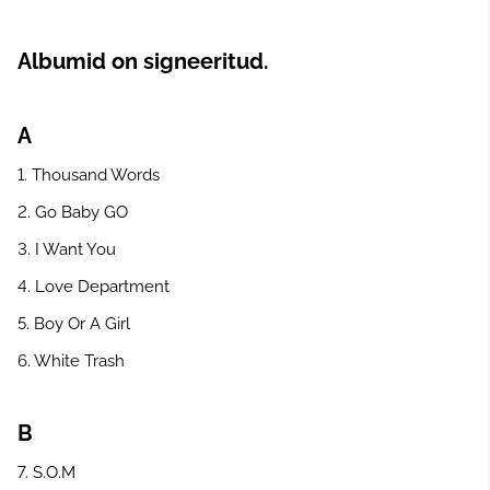
Albumid on signeeritud.
A
1. Thousand Words
2. Go Baby GO
3. I Want You
4. Love Department
5. Boy Or A Girl
6. White Trash
B
7. S.O.M