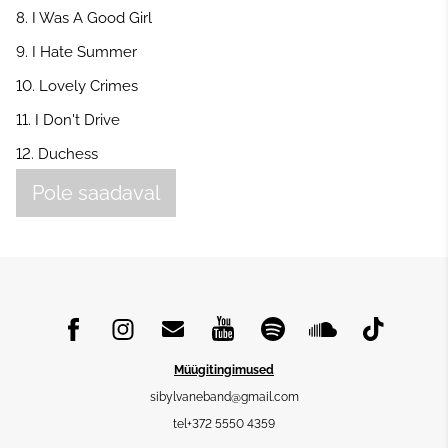
8. I Was A Good Girl
9. I Hate Summer
10. Lovely Crimes
11. I Don't Drive
12. Duchess
Pole saadaval
Müügitingimused
sibylvaneband@gmail.com
tel+372 5550 4359