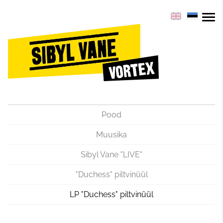
Pood
Muusika
Sibyl Vane "LIVE"
"Duchess" piltvinüül
LP "Duchess" piltvinüül