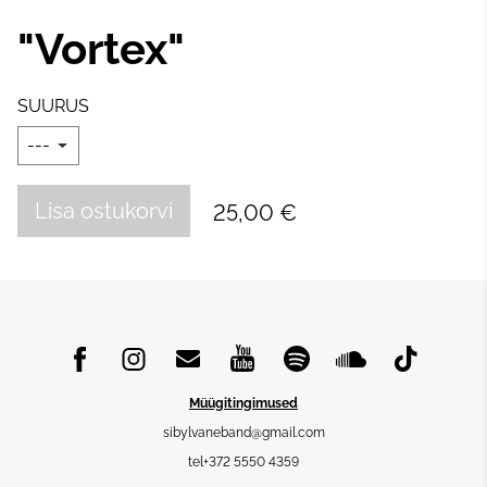
"Vortex"
SUURUS
Lisa ostukorvi
25,00 €
Müügitingimused
sibylvaneband@gmail.com
tel+372 5550 4359