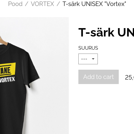
Pood
/
VORTEX
/
T-särk UNISEX "Vortex"
T-särk UN
SUURUS
Add to cart
25